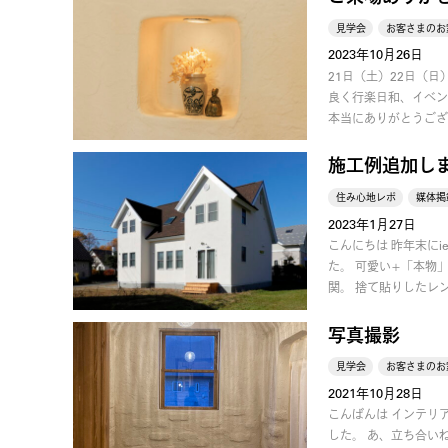
見学会
お客さまのお
2023年10月26日
21日（土）22日（
良く行楽日和、イベン
本当にありがとうござ
施工例追加し
住み心地レポ
媒体掲
2023年1月27日
こんにちは 昨年末に
た。 可愛い+「本物
関。 捨て貼りしたレ
写真撮影
見学会
お客さまのお
2021年10月28日
こんばんは インテリ
した。 あ、立ち合い