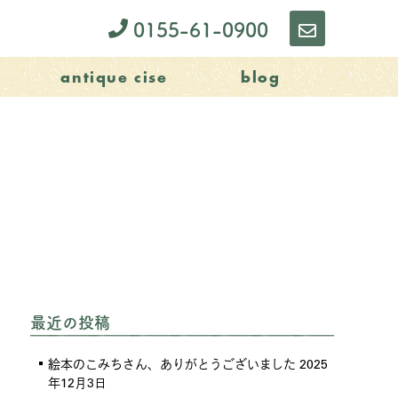
0155-61-0900
お
問
antique cise
blog
い
合
わ
せ
最近の投稿
絵本のこみちさん、ありがとうございました
2025
年12月3日