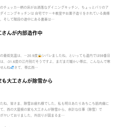
のチェッカー柄の床がお洒落なダイニングキッチン。ちょっとパリのア
ダイニングキッチンは 自宅でケーキ教室やお菓子造りをされている奥様
。そして階段の途中にある書斎は…
工さんが内部造作中
の最低気温は、−20.9度
シバレましたね。といっても道内では59番目
は、-31.6度の江丹別だそうですよ。まだまだ暖かい帯広、こんなんで寒
せんね
さて、帯広西…
家も大工さんが除雪から
たね。皆さま、除雪お疲れ様でした。私も明日あたりあちこち筋肉痛に
て、西の大屋根の家も大工さんが除雪から。余計な仕事（除雪）で
ボヤいておりました。外回りが固まるま…