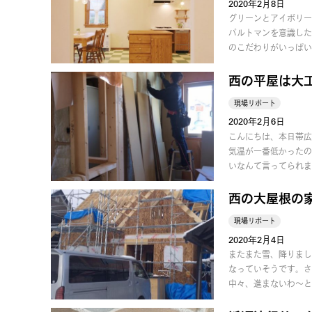
2020年2月8日
グリーンとアイボリー
パルトマンを意識した
のこだわりがいっぱい
西の平屋は大
現場リポート
2020年2月6日
こんにちは、本日帯広
気温が一番低かったの
いなんて言ってられま
西の大屋根の
現場リポート
2020年2月4日
またまた雪、降りまし
なっていそうです。さ
中々、進まないわ〜と