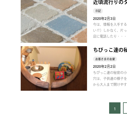
近頃流行りの
日記
2020年2月3日
今は、情報を入手する
い⁉︎）しかなく、片
店に電話したり・・・
ちびっこ達の
お客さまのお家
2020年2月2日
ちびっこ達の秘密の小
穴は、子供達の様子を
から大人まで開けやす
1