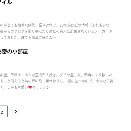
タイル
のがとても簡単な時代。振り返れば、20年前は紙の情報（それも少な
っ端からカタログを取り寄せたり雑誌の巻末に記載されているメーカーや
してました。誰でも簡単に好きな…
秘密の小部屋
部屋。子供は、小さな空間が大好き。ダイヤ型、丸、四角にくり抜いた
そっと伺えると共に扉の取っ手代わりに。 縦に並べたので、小さな子供
く、しかも可愛い
キッチンか…
&rt;
2