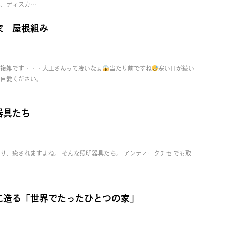
、ディスカ…
家 屋根組み
複雑です・・・大工さんって凄いなぁ
当たり前ですね
寒い日が続い
自愛ください。
器具たち
り、癒されますよね。 そんな照明器具たち。 アンティークチセ でも取
に造る「世界でたったひとつの家」