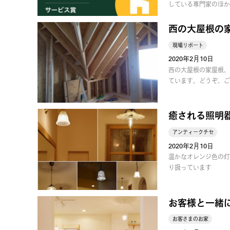
している専門家のほか
西の大屋根の
現場リポート
2020年2月10日
西の大屋根の家屋根、
ています。どうぞ、ご
癒される照明
アンティークチセ
2020年2月10日
温かなオレンジ色の灯
り扱っています
お客様と一緒
お客さまのお家