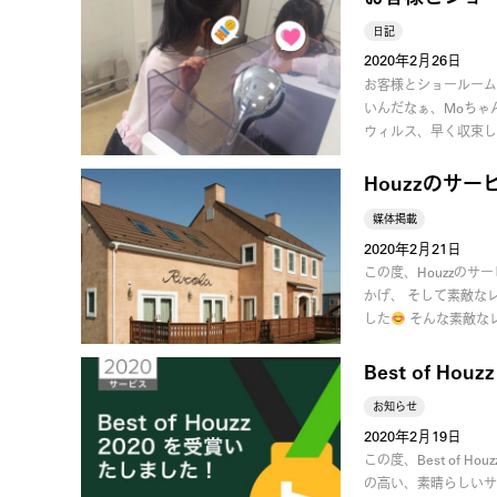
日記
2020年2月26日
お客様とショールーム
いんだなぁ、Moちゃ
ウィルス、早く収束し
Houzzのサ
媒体掲載
2020年2月21日
この度、Houzzのサ
かげ、 そして素敵な
した
そんな素敵な
Best of Ho
お知らせ
2020年2月19日
この度、Best of 
の高い、素晴らしいサ