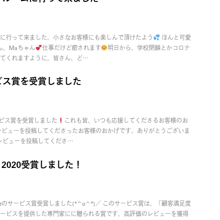
に行って来ました。小さなお客様にも楽しんで頂けたよう
ほんと可愛
ん、Maちゃん
仕事だけど癒されます
明日から、学校閉鎖とかコロナ
てくれますように。皆さん、ど…
ービス賞を受賞しました
ービス賞を受賞しました
これも皆、いつも応援してくださるお客様のお
レビューを投稿してくださったお客様のおかげです。ありがとうございま
レビューを投稿してくださ…
uzz 2020受賞しました！
Houzzのサービス賞受賞しました(*^o^*)／ このサービス賞は、「顧客満足度
ービスを提供した専門家にに贈られる賞です。高評価のレビューを獲得