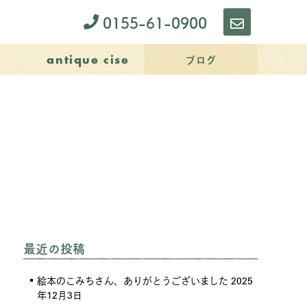
0155-61-0900
お
問
ブログ
antique cise
い
合
わ
せ
最近の投稿
絵本のこみちさん、ありがとうございました
2025
年12月3日