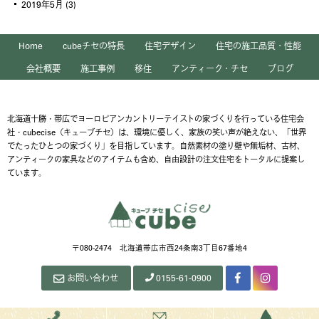
2019年5月
(3)
Home
cubeチセの特長
住宅デザイン
住宅の施工品質・性能
会社概要
施工事例
移住
アンティーク・チセ
ブログ
北海道十勝・帯広でヨーロピアンカントリーテイストの家づくりを行っている住宅会
社・cubecise（キューブチセ）は、環境に優しく、家族の笑い声が絶えない、「世界
でたったひとつの家づくり」を目指しています。自然素材の塗り壁や無垢材、古材、
アンティークの家具などのアイテムも含め、自由設計の注文住宅をトータルに提案し
ています。
〒080-2474 北海道帯広市西24条南3丁目67番地4
お問い合わせ
0155-61-0900
Facebook
Instagram
ペ
ー
ジ