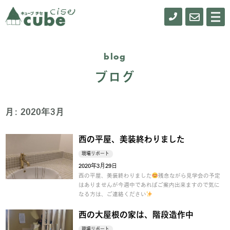
0155-
お
メ
ニ
61-
問
ュ
ー
0900
い
blog
合
ブログ
わ
せ
月:
2020年3月
西の平屋、美装終わりました
現場リポート
2020年3月29日
西の平屋、美装終わりました
残念ながら見学会の予定
はありませんが今週中であればご案内出来ますので気に
なる方は、ご連絡ください
西の大屋根の家は、階段造作中
現場リポート