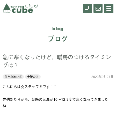
0155-
お
メ
ニ
61-
問
ュ
ー
0900
い
blog
合
ブログ
わ
せ
急に寒くなったけど、暖房のつけるタイミン
グは？
2023年9月27日
住み心地レポ
十勝の冬
こんにちは☆スタッフＥです＾＾
先週あたりから、朝晩の気温が10～12.3度で寒くなってきました
ね！