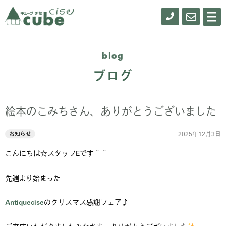
0155-
お
メ
ニ
61-
問
ュ
ー
0900
い
blog
合
ブログ
わ
せ
絵本のこみちさん、ありがとうございました
2025年12月3日
お知らせ
こんにちは☆スタッフEです＾＾
先週より始まった
Antiquecise
のクリスマス感謝フェア♪