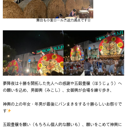
舞台も小麦ロール♬迫力満点です☆
夢降夜は十勝を開拓した先人への感謝や五穀豊穣（ほうじょう）へ
の願いを込め、男御輿（みこし）、女御輿が会場を練り歩き、
神輿の上の年女・年男が最後にパンまきをする十勝らしいお祭りで
す
五穀豊穣を願い（もちろん個人的な願いも）、願いをこめて神輿に