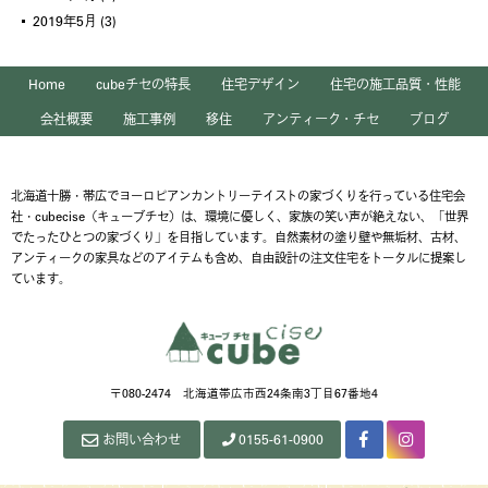
2019年5月
(3)
Home
cubeチセの特長
住宅デザイン
住宅の施工品質・性能
会社概要
施工事例
移住
アンティーク・チセ
ブログ
北海道十勝・帯広でヨーロピアンカントリーテイストの家づくりを行っている住宅会
社・cubecise（キューブチセ）は、環境に優しく、家族の笑い声が絶えない、「世界
でたったひとつの家づくり」を目指しています。自然素材の塗り壁や無垢材、古材、
アンティークの家具などのアイテムも含め、自由設計の注文住宅をトータルに提案し
ています。
〒080-2474 北海道帯広市西24条南3丁目67番地4
お問い合わせ
0155-61-0900
Facebook
Instagram
ペ
ー