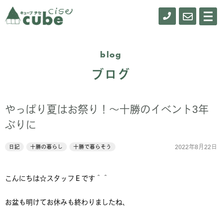
0155-
お
メ
ニ
61-
問
ュ
ー
0900
い
blog
合
ブログ
わ
せ
やっぱり夏はお祭り！～十勝のイベント3年
ぶりに
2022年8月22日
日記
十勝の暮らし
十勝で暮らそう
こんにちは☆スタッフＥです＾＾
お盆も明けてお休みも終わりましたね、