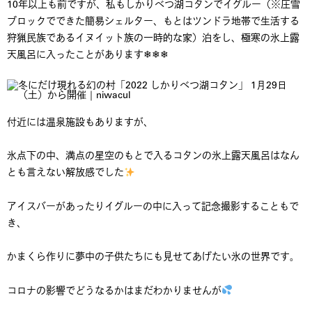
10年以上も前ですが、私もしかりべつ湖コタンでイグルー（※圧雪
ブロックでできた簡易シェルター、もとはツンドラ地帯で生活する
狩猟民族であるイヌイット族の一時的な家）泊をし、極寒の氷上露
天風呂に入ったことがあります❄❄❄
付近には温泉施設もありますが、
氷点下の中、満点の星空のもとで入るコタンの氷上露天風呂はなん
とも言えない解放感でした
アイスバーがあったりイグルーの中に入って記念撮影することもで
き、
かまくら作りに夢中の子供たちにも見せてあげたい氷の世界です。
コロナの影響でどうなるかはまだわかりませんが