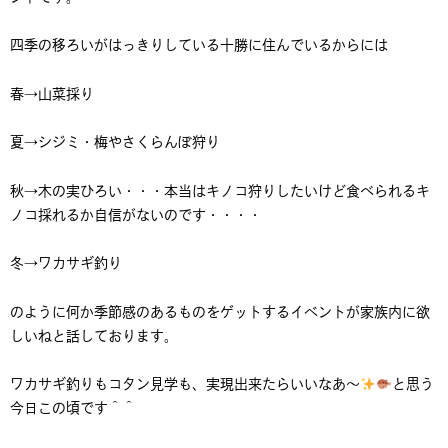
四季の移ろいがはっきりしている十勝に住んでいるからには
春→山菜採り
夏→シジミ・梅やさくらんぼ狩り
秋→木の実ひろい・・・本当はキノコ狩りしたいけど食べられるキ
ノコ採れるか自信がないのです・・・・
冬→ワカサギ釣り
のように何か季節感のあるものをゲットするイベントが家族内に欲
しいねと話しております。
ワカサギ釣りもコタン見学も、実現出来たらいいなあ～
と思う
今日この頃です＾＾