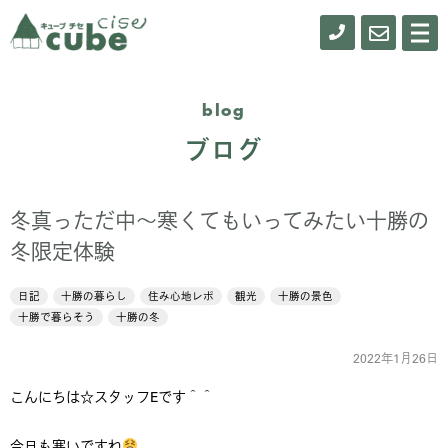
0155-
お
メ
ニ
61-
問
ュ
ー
0900
い
blog
合
ブログ
わ
せ
冬真っただ中～寒くてもいってみたい十勝の
冬限定体験
日記
十勝の暮らし
住み心地レポ
観光
十勝の景色
十勝で暮らそう
十勝の冬
2022年1月26日
こんにちは☆スタッフEです＾＾
今日も寒いですね