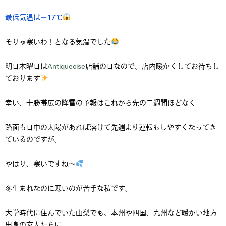
最低気温は－17℃
そりゃ寒いわ！となる気温でした
明日木曜日は
Antiquecise
店舗の日なので、店内暖かくしてお待ちし
ております
幸い、十勝帯広の降雪の予報はこれから先の二週間ほどなく
路面も日中の太陽があれば溶けて先週より運転もしやすくなってき
ているのですが。
やはり、寒いですね～
冬生まれなのに寒いのが苦手な私です。
大学時代に住んでいた山梨でも、本州や四国、九州など暖かい地方
出身の友人たちに