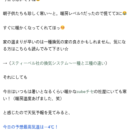
朝子供たちも珍しく寒い～と。暖房レベル1だったので慌てて3に
すぐに暖かくなってくれてほっ
家の温まりが早いのは一種換気の家の良さかもしれません。気にな
る方はこちらも読んでみて下さい☆
→（
スティーベル社の換気システム～一種と三種の違い
）
それにしても
今日はいつもは暑いとなるくらい暖かな
cubeチセ
の社屋にいても寒
い！（暖房温度あげました、笑）
と感じたので天気予報を見てみると、
今日の予想最高気温は－4℃！