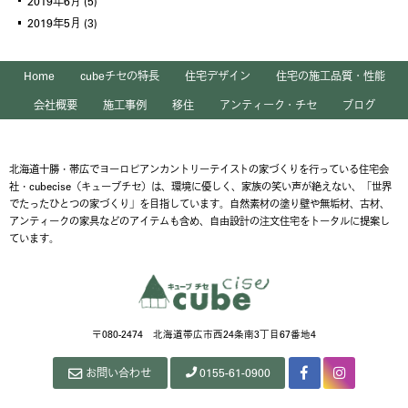
2019年6月
(5)
2019年5月
(3)
Home
cubeチセの特長
住宅デザイン
住宅の施工品質・性能
会社概要
施工事例
移住
アンティーク・チセ
ブログ
北海道十勝・帯広でヨーロピアンカントリーテイストの家づくりを行っている住宅会
社・cubecise（キューブチセ）は、環境に優しく、家族の笑い声が絶えない、「世界
でたったひとつの家づくり」を目指しています。自然素材の塗り壁や無垢材、古材、
アンティークの家具などのアイテムも含め、自由設計の注文住宅をトータルに提案し
ています。
〒080-2474 北海道帯広市西24条南3丁目67番地4
お問い合わせ
0155-61-0900
Facebook
Instagram
ペ
ー