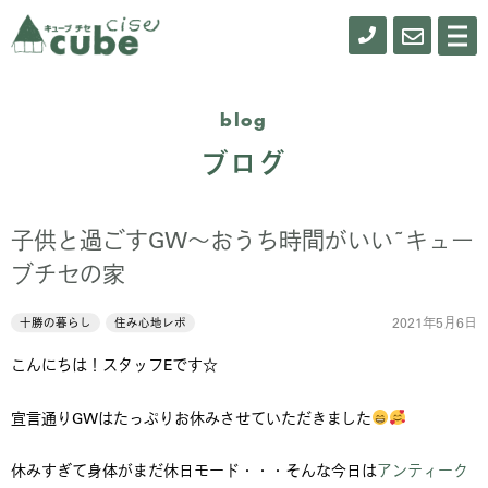
0155-
お
メ
ニ
61-
問
ュ
ー
0900
い
blog
合
ブログ
わ
せ
子供と過ごすGW～おうち時間がいい~キュー
ブチセの家
2021年5月6日
十勝の暮らし
住み心地レポ
こんにちは！スタッフEです☆
宣言通りGWはたっぷりお休みさせていただきました
休みすぎて身体がまだ休日モード・・・そんな今日は
アンティーク