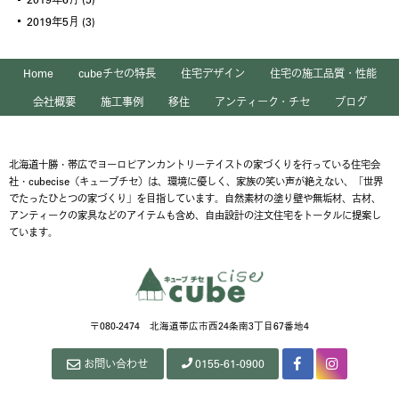
2019年5月
(3)
Home
cubeチセの特長
住宅デザイン
住宅の施工品質・性能
会社概要
施工事例
移住
アンティーク・チセ
ブログ
北海道十勝・帯広でヨーロピアンカントリーテイストの家づくりを行っている住宅会
社・cubecise（キューブチセ）は、環境に優しく、家族の笑い声が絶えない、「世界
でたったひとつの家づくり」を目指しています。自然素材の塗り壁や無垢材、古材、
アンティークの家具などのアイテムも含め、自由設計の注文住宅をトータルに提案し
ています。
〒080-2474 北海道帯広市西24条南3丁目67番地4
お問い合わせ
0155-61-0900
Facebook
Instagram
ペ
ー