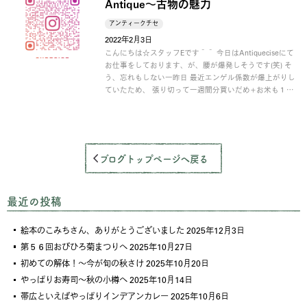
Antique～古物の魅力
アンティークチセ
2022年2月3日
こんにちは☆スタッフEです＾＾ 今日はAntiqueciseにて
お仕事をしております、が、腰が爆発しそうです(笑) そ
う、忘れもしない一昨日 最近エンゲル係数が爆上がりし
ていたため、 張り切って一週間分買いだめ+お米も１…
ブログトップページへ戻る
最近の投稿
絵本のこみちさん、ありがとうございました
2025年12月3日
第５６回おびひろ菊まつりへ
2025年10月27日
初めての解体！～今が旬の秋さけ
2025年10月20日
やっぱりお寿司～秋の小樽へ
2025年10月14日
帯広といえばやっぱりインデアンカレー
2025年10月6日