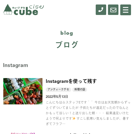
0155-
お
メ
ニ
61-
問
ュ
ー
0900
い
blog
合
ブログ
わ
せ
Instagram
Instagramを使って残す
アンティークチセ
料理の話
2022年5月13日
こんにちは☆スタッフEです＾＾ 今日はお天気朝からずっ
とぐずついてましたが 子供たちが遠足だったのでなんと
かもってほしい！と送り出した朝・・・ 結果遠足いけた
ようで何よりです
すこし肌寒い気もしましたが、暑す
ぎてフラフ…