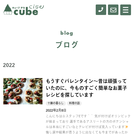
0155-
お
メ
ニ
61-
問
ュ
ー
0900
い
blog
合
ブログ
わ
せ
2022
もうすぐバレンタイン～昔は頑張って
いたのに、今ものすごく簡単なお菓子
レシピを探しています
十勝の暮らし
料理の話
2022年2月8日
こんにちは☆スタッフEです＾＾ 気が付けばオリンピック
が始まっており 選手であるアスリートの方のポテンシャ
ルは本当にすごいなとテレビが付けば見入っています
悔し涙や結果が思うように出なくても今までがあったか