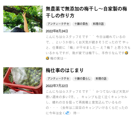
無農薬で無添加の梅干し～自家製の梅
干しの作り方
アンティークチセ
十勝の景色
料理の話
2022年8月24日
こんにちは☆スタッフＥです＾＾ 今日は晴れているの
で、、というか珍しくお天気が続きそうだったので やっ
と、仕事前に 「梅」が干せました～ え？梅？ と思う方も
いるかもですが、我が家では梅干し、手作りなんです
梅の実は…
梅仕事のはじまり
アンティークチセ
十勝の暮らし
料理の話
2022年7月22日
こんにちは☆スタッフＥです＾＾ かつてないほど天気が
悪い週末の多い7月。。 キャンプも泣く泣くキャンセル
し、晴れの日を狙って再挑戦と意気込んでいるもの
の・・・（去年は二回目のキャンプいけるくらだったの
に今年は全く
） 待…