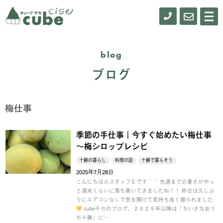
0155-
お
メ
ニ
61-
問
ュ
ー
0900
い
blog
合
ブログ
わ
せ
梅仕事
季節の手仕事｜今すぐ始めたい梅仕事
～梅シロップレシピ
十勝の暮らし
料理の話
十勝で暮らそう
2025年7月28日
こんにちは☆スタッフＥです＾＾ 先週までの暑さがやっ
と週末くらいに落ち着いてきましたね！！ 昨日は久しぶ
りにエアコンなしで窓を開けて気持ち良く寝られました
cubeチセのブログ、２０２５年以降は「ちいさなおう
ち十勝」に…