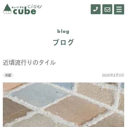
0155-
お
メ
ニ
61-
問
ュ
ー
0900
い
blog
合
ブログ
わ
せ
近頃流行りのタイル
2020年2月3日
日記