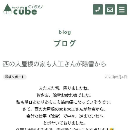
0155-
お
メ
ニ
61-
問
ュ
ー
0900
い
blog
合
ブログ
わ
せ
西の大屋根の家も大工さんが除雪から
2020年2月4日
現場リポート
またまた雪、降りましたね。
皆さま、除雪お疲れ様でした。
私も明日あたりあちこち筋肉痛になっていそうです。
さて、西の大屋根の家も大工さんが除雪から。
余計な仕事（除雪）で中々、進まないわ〜
とボヤいておりました。
外回りが固まるまで、雪が降らないことを祈ります