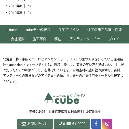
2019年6月
(5)
2019年5月
(3)
Home
cubeチセの特長
住宅デザイン
住宅の施工品質・性能
会社概要
施工事例
移住
アンティーク・チセ
ブログ
北海道十勝・帯広でヨーロピアンカントリーテイストの家づくりを行っている住宅会
社・cubecise（キューブチセ）は、環境に優しく、家族の笑い声が絶えない、「世界
でたったひとつの家づくり」を目指しています。自然素材の塗り壁や無垢材、古材、
アンティークの家具などのアイテムも含め、自由設計の注文住宅をトータルに提案し
ています。
〒080-2474 北海道帯広市西24条南3丁目67番地4
お問い合わせ
0155-61-0900
Facebook
Instagram