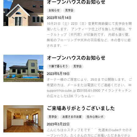
オープンハウスのお知らせ
お知らせ
見学会
2023年10月14日
10月21日（土）22日（日）音更町南鈴蘭にて見学会を開
催いたします。 アンティーク仕上げを施した外観は、サ
ークルトップ（半円窓）が印象的です。 内部も塗り壁、
無垢のフローリングや天井の羽目板など、木の香りに癒
されます。…
オープンハウスのお知らせ
十勝で暮らそう
見学会
2023年5月19日
オーナー様のご厚意により、25日まで公開致します。 ご
希望の方は、メールまたは電話にてご連絡ください。 ✉
support@co-cube.jp ☎0155-61-0900 アイランドキッチン
の広々としたLDK ワンちゃん…
ご来場ありがとうございました
見学会
お客さまのお家
住み心地レポ
2023年3月22日
こんにちは☆スタッフＥです＾＾ 先週末のcubeチセのオ
ープンハウス、たくさんの方にご来場いただきありがと