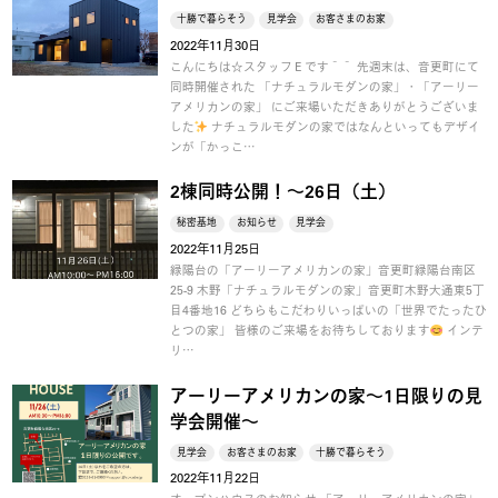
十勝で暮らそう
見学会
お客さまのお家
2022年11月30日
こんにちは☆スタッフＥです＾＾ 先週末は、音更町にて
同時開催された 「ナチュラルモダンの家」・「アーリー
アメリカンの家」 にご来場いただきありがとうございま
した
ナチュラルモダンの家ではなんといってもデザイ
ンが「かっこ…
2棟同時公開！～26日（土）
秘密基地
お知らせ
見学会
2022年11月25日
緑陽台の「アーリーアメリカンの家」音更町緑陽台南区
25-9 木野「ナチュラルモダンの家」音更町木野大通東5丁
目4番地16 どちらもこだわりいっぱいの「世界でたったひ
とつの家」 皆様のご来場をお待ちしております
インテ
リ…
アーリーアメリカンの家～1日限りの見
学会開催～
見学会
お客さまのお家
十勝で暮らそう
2022年11月22日