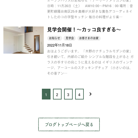
オープンハウスのお知らせ 「アーリーアメリカンの家」
日時：11月26日（土） AM10:00～PM16：00 場所：音
更町緑陽台南区25-9 奥様が大好きな黄色デコーディネイ
トしたのコの字型キッチン 毎日の料理がより楽…
見学会開催！～カッコ良すぎる～
お知らせ
見学会
お客さまのお家
2022年11月18日
おはようございます。 「木野のナチュラルモダンの家」
引き続いて、内部のご紹介 シンプルな階段を上がると ガ
ラスの手すりの向こうに見えるのは イギリスのヴィンテ
ージ、アーコールのスタッキングチェア （小さいのは、
その昔アン…
&rt;
1
2
3
4
ブログトップページへ戻る