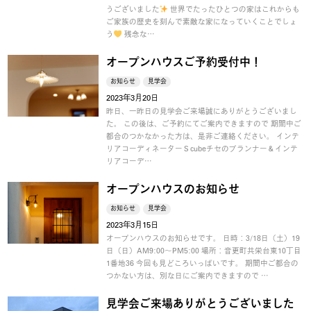
うございました
世界でたったひとつの家はこれからも
ご家族の歴史を刻んで素敵な家になっていくことでしょ
う
残念な…
オープンハウスご予約受付中！
お知らせ
見学会
2023年3月20日
昨日、一昨日の見学会ご来場誠にありがとうございまし
た。 この後は、ご予約にてご案内できますので 期間中ご
都合のつかなかった方は、是非ご連絡ください。 インテ
リアコーディネーターＳcubeチセのプランナー＆インテ
リアコーデ…
オープンハウスのお知らせ
お知らせ
見学会
2023年3月15日
オープンハウスのお知らせです。 日時：3/18日（土）19
日（日）AM9:00～PM5:00 場所：音更町共栄台東10丁目
1番地36 今回も見どころいっぱいです。 期間中ご都合の
つかない方は、別な日にご案内できますので …
見学会ご来場ありがとうございました