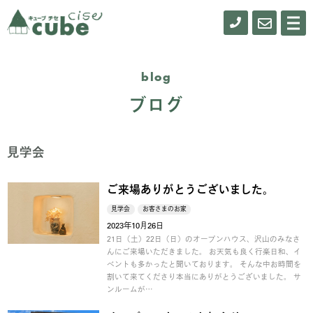
0155-
お
メ
ニ
61-
問
ュ
ー
0900
い
blog
合
ブログ
わ
せ
見学会
ご来場ありがとうございました。
見学会
お客さまのお家
2023年10月26日
21日（土）22日（日）のオープンハウス、沢山のみなさ
んにご来場いただきました。 お天気も良く行楽日和、イ
ベントも多かったと聞いております。 そんな中お時間を
割いて来てくださり本当にありがとうございました。 サ
ンルームが…