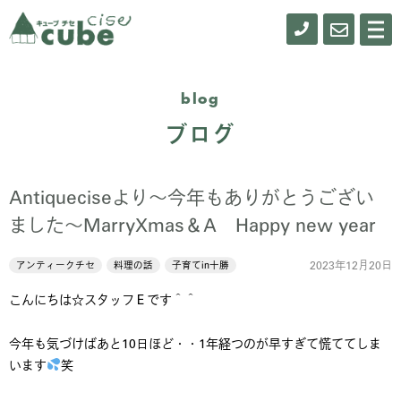
0155-
お
メ
ニ
61-
問
ュ
ー
0900
い
blog
合
ブログ
わ
せ
Antiqueciseより～今年もありがとうござい
ました～MarryXmas＆A Happy new year
2023年12月20日
アンティークチセ
料理の話
子育てin十勝
こんにちは☆スタッフＥです＾＾
今年も気づけばあと10日ほど・・1年経つのが早すぎて慌ててしま
います
笑