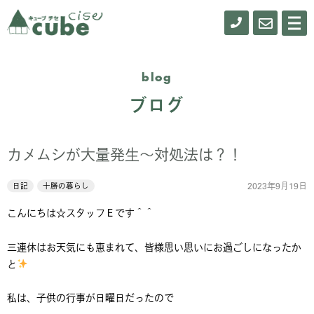
0155-
お
メ
ニ
61-
問
ュ
ー
0900
い
blog
合
ブログ
わ
せ
カメムシが大量発生～対処法は？！
2023年9月19日
日記
十勝の暮らし
こんにちは☆スタッフＥです＾＾
三連休はお天気にも恵まれて、皆様思い思いにお過ごしになったか
と
私は、子供の行事が日曜日だったので