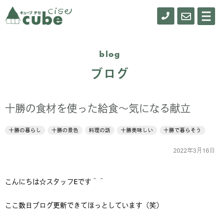
0155-
お
メ
ニ
61-
問
ュ
ー
0900
い
blog
合
ブログ
わ
せ
十勝の食材を使った給食～気になる献立
十勝の暮らし
十勝の景色
料理の話
十勝美味しい
十勝で暮らそう
2022年3月16日
こんにちは☆スタッフEです＾＾
ここ数日ブログ更新できてほっとしています（笑）