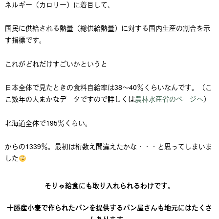
ネルギー（カロリー）に着目して、
国民に供給される熱量（総供給熱量）に対する国内生産の割合を示
す指標です。
これがどれだけすごいかというと
日本全体で見たときの食料自給率は38～40％くらいなんです。（こ
こ数年の大まかなデータですので詳しくは
農林水産省のページへ
）
北海道全体で195％くらい。
からの1339％。最初は桁数え間違えたかな・・・と思ってしまいま
した
そりゃ給食にも取り入れられるわけです。
十勝産小麦で作られたパンを提供するパン屋さんも地元にはたくさ
んあります。