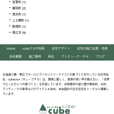
音更町
(1)
幕別町
(2)
清水町
(1)
上士幌町
(1)
新得町
(1)
帯広市
(9)
Home
cubeチセの特長
住宅デザイン
住宅の施工品質・性能
会社概要
施工事例
移住
アンティーク・チセ
ブログ
北海道十勝・帯広でヨーロピアンカントリーテイストの家づくりを行っている住宅会
社・cubecise（キューブチセ）は、環境に優しく、家族の笑い声が絶えない、「世界
でたったひとつの家づくり」を目指しています。自然素材の塗り壁や無垢材、古材、
アンティークの家具などのアイテムも含め、自由設計の注文住宅をトータルに提案し
ています。