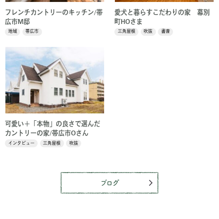
フレンチカントリーのキッチン/帯
愛犬と暮らすこだわりの家 幕別
広市M邸
町HOさま
地域
帯広市
三角屋根
吹抜
書斎
可愛い＋「本物」の良さで選んだ
カントリーの家/帯広市Oさん
インタビュー
三角屋根
吹抜
ブログ