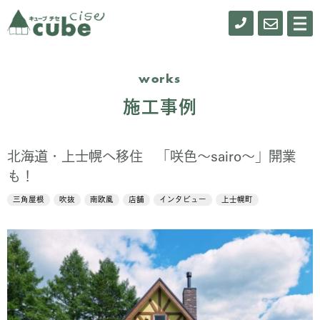
0155-
お
メ
ニ
61-
問
ュ
ー
0900
い
works
合
施工事例
わ
せ
北海道・上士幌へ移住 「咲色～sairo～」開業
も！
三角屋根
吹抜
南欧風
店舗
インタビュー
上士幌町