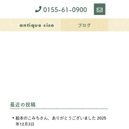
0155-61-0900
お
問
ブログ
antique cise
い
合
わ
せ
最近の投稿
絵本のこみちさん、ありがとうございました
2025
年12月3日