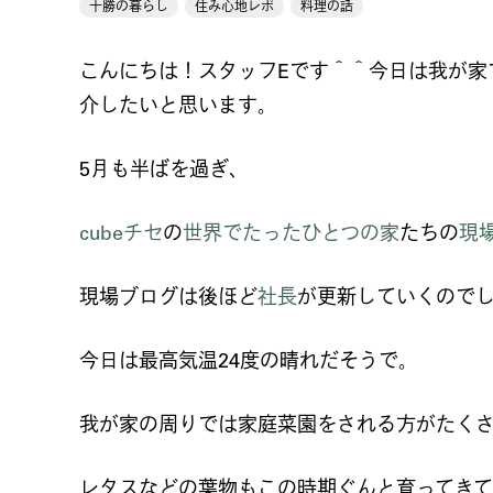
十勝の暮らし
住み心地レポ
料理の話
こんにちは！スタッフEです＾＾今日は我が家
介したいと思います。
5月も半ばを過ぎ、
cubeチセ
の
世界でたったひとつの家
たちの
現
現場ブログは後ほど
社長
が更新していくので
今日は最高気温24度の晴れだそうで。
我が家の周りでは家庭菜園をされる方がたく
レタスなどの葉物もこの時期ぐんと育ってき