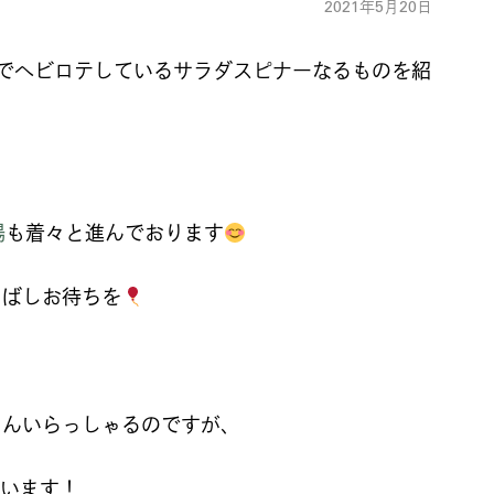
2021年5月20日
でヘビロテしているサラダスピナーなるものを紹
場
も着々と進んでおります
しばしお待ちを
さんいらっしゃるのですが、
ています！