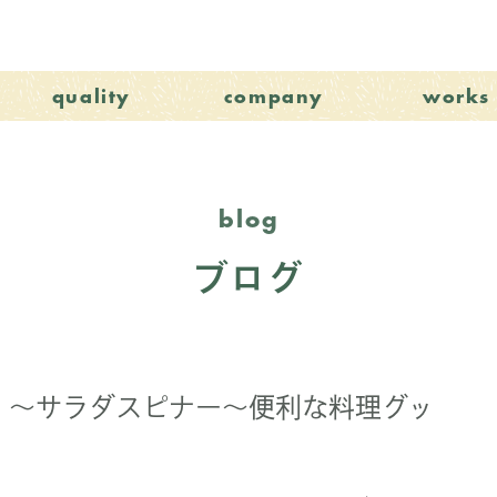
quality
company
works
blog
ブログ
！～サラダスピナー～便利な料理グッ