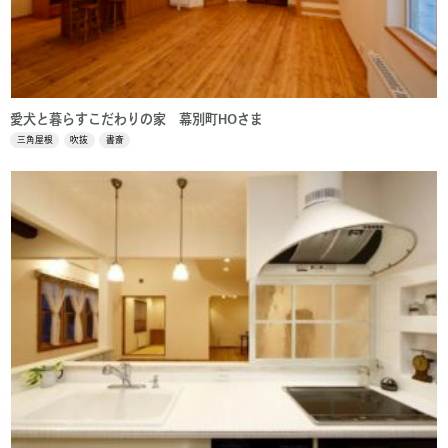
愛犬と暮らすこだわりの家 幕別町HOさま
三角屋根
吹抜
書斎