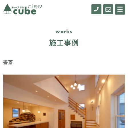
0155-
お
メ
ニ
61-
問
ュ
ー
0900
い
works
合
施工事例
わ
せ
書斎