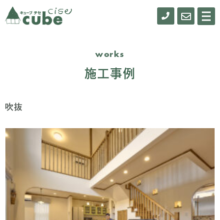
0155-
お
メ
ニ
61-
問
ュ
ー
0900
い
works
合
施工事例
わ
せ
吹抜