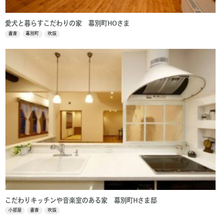
愛犬と暮らすこだわりの家 幕別町HOさま
書斎
幕別町
吹抜
こだわりキッチンや音楽室のある家 幕別町Hさま邸
小部屋
書斎
吹抜