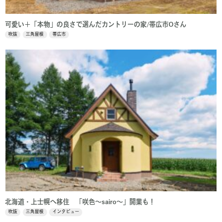
可愛い＋「本物」の良さで選んだカントリーの家/帯広市Oさん
吹抜
三角屋根
帯広市
北海道・上士幌へ移住 「咲色～sairo～」開業も！
吹抜
三角屋根
インタビュー