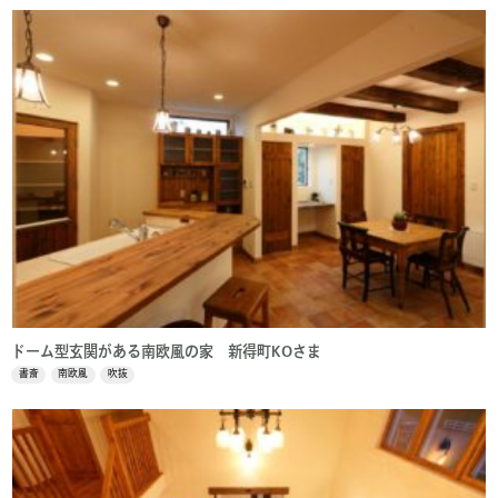
ドーム型玄関がある南欧風の家 新得町KOさま
書斎
南欧風
吹抜