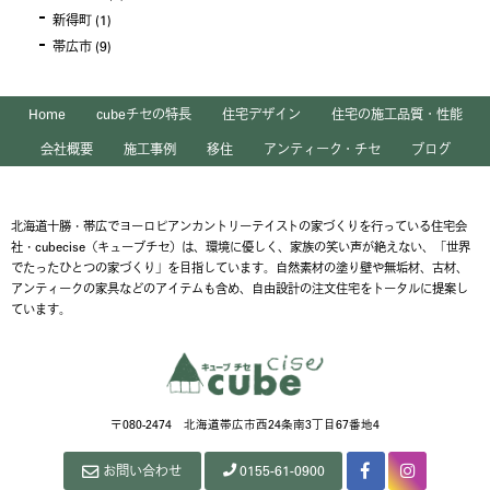
新得町
(1)
帯広市
(9)
Home
cubeチセの特長
住宅デザイン
住宅の施工品質・性能
会社概要
施工事例
移住
アンティーク・チセ
ブログ
北海道十勝・帯広でヨーロピアンカントリーテイストの家づくりを行っている住宅会
社・cubecise（キューブチセ）は、環境に優しく、家族の笑い声が絶えない、「世界
でたったひとつの家づくり」を目指しています。自然素材の塗り壁や無垢材、古材、
アンティークの家具などのアイテムも含め、自由設計の注文住宅をトータルに提案し
ています。
〒080-2474 北海道帯広市西24条南3丁目67番地4
お問い合わせ
0155-61-0900
Facebook
Instagram