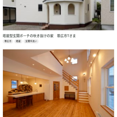
塔屋型玄関ポーチの吹き抜けの家 帯広市Tさま
帯広市
塔屋
玄関手洗い