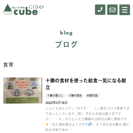
0155-
お
メ
ニ
61-
問
ュ
ー
0900
い
blog
合
ブログ
わ
せ
食育
十勝の食材を使った給食～気になる献
立
十勝の暮らし
十勝の景色
料理の話
2022年3月16日
こんにちは☆スタッフEです＾＾ ここ数日ブログ更新でき
てほっとしています（笑） 今日も天気は曇り空です
が・・・すっきりとした十勝晴れは明日以降に期待です
（また週末雪のようですが
） さて本日は水曜日 個人
的な内容であれ…