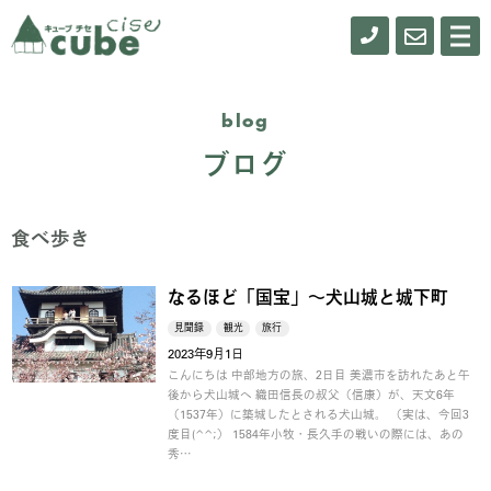
0155-
お
メ
ニ
61-
問
ュ
ー
0900
い
blog
合
ブログ
わ
せ
食べ歩き
なるほど「国宝」～犬山城と城下町
見聞録
観光
旅行
2023年9月1日
こんにちは 中部地方の旅、2日目 美濃市を訪れたあと午
後から犬山城へ 織田信長の叔父（信康）が、天文6年
（1537年）に築城したとされる犬山城。 （実は、今回3
度目(^^;） 1584年小牧・長久手の戦いの際には、あの
秀…