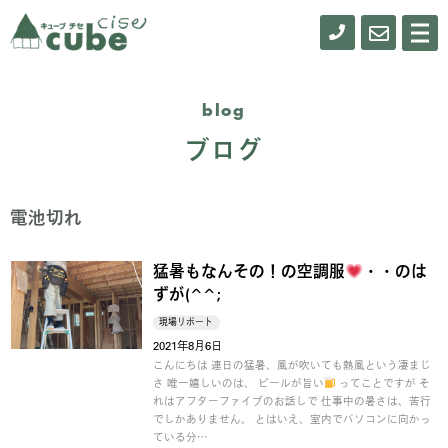
0155-
お
メ
ニ
61-
問
ュ
ー
0900
い
blog
合
ブログ
わ
せ
電池切れ
猛暑もなんその！の空調服
・・のは
ずが(^^;
現場リポート
2021年8月6日
こんにちは 連日の猛暑、風が吹いても熱風という凄まじ
さ 唯一嬉しいのは、 ビールが旨い
ってことですが そ
れはアフターファイブのお話しで 仕事中の暑さは、苦行
でしかありません。 とはいえ、室内でパソコンに向かっ
ている分…