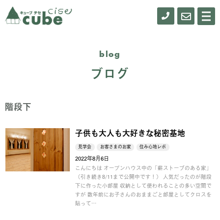
0155-
お
メ
ニ
61-
問
ュ
ー
0900
い
blog
合
ブログ
わ
せ
階段下
子供も大人も大好きな秘密基地
見学会
お客さまのお家
住み心地レポ
2022年8月6日
こんにちは オープンハウス中の「薪ストーブのある家」
（引き続き8/11まで公開中です！） 人気だったのが階段
下に作った小部屋 収納として使われることの多い空間で
すが 数年前にお子さんのおままごと部屋としてクロスを
貼って…