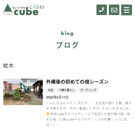
0155-
お
メ
ニ
61-
問
ュ
ー
0900
い
blog
合
ブログ
わ
せ
枕木
外構後の初めての畑シーズン
日記
十勝の暮らし
ガーデニング
2022年5月17日
こんにちは☆スタッフEです＾＾ お天気が続く十勝、暑す
ぎず寒すぎず、今が一番過ごしやすいかもしれませんね
昨年cubeチセプロデュースで完成した我が家の庭（枕
木を使った塀/cubeチセプロデュースの外構～ついに完
成！）…