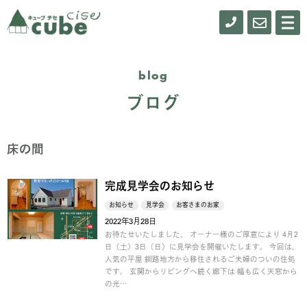
0155-
お
メ
ニ
61-
問
ュ
ー
0900
い
blog
合
ブログ
わ
せ
床の間
完成見学会のお知らせ
お知らせ
見学会
お客さまのお家
2022年3月28日
お待たせいたしました。 オーナー様のご厚意により 4月2
日（土）3日（日）に見学会を開催いたします。 今回は、
人気の平屋 釧路地方から移住されるご夫婦のついの住処
です。 玄関からリビングへ続く廊下は 幅も広く天窓から
の光…