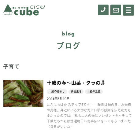
0155-
お
メ
ニ
61-
問
ュ
ー
0900
い
blog
合
ブログ
わ
せ
子育て
十勝の春～山菜・タラの芽
十勝の暮らし
移住生活
十勝の景色
2021年5月10日
こんにちは☆ スタッフEです＾＾ 昨日は母の日、お母様
や奥様、身近にいる大切な方に日頃の感謝を伝えた方も
多かったのでは。 私も二人の母にプレゼントを～そして
子供たちからは洗濯物干しお手伝いをしてもらいました
（毎日がいいな…