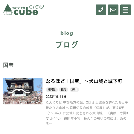
0155-
お
メ
ニ
61-
問
ュ
ー
0900
い
blog
合
ブログ
わ
せ
国宝
なるほど「国宝」～犬山城と城下町
見聞録
観光
旅行
2023年9月1日
こんにちは 中部地方の旅、2日目 美濃市を訪れたあと午
後から犬山城へ 織田信長の叔父（信康）が、天文6年
（1537年）に築城したとされる犬山城。 （実は、今回3
度目(^^;） 1584年小牧・長久手の戦いの際には、あの
秀…