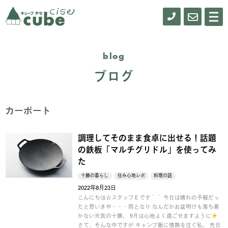
0155-
お
メ
ニ
61-
問
ュ
ー
0900
い
blog
合
ブログ
わ
せ
カーポート
調理してそのまま食卓に出せる！話題
の鉄板「マルチグリドル」を使ってみ
た
十勝の暮らし
住み心地レポ
料理の話
2022年8月23日
こんにちは☆スタッフＥです＾＾ 今日は晴れの予報だっ
たと思いきや・・・雨となり なんだかお盆明けも落ち着
かない天気の十勝。 9月は心地よく過ごせますように
さて、そんな中ですが キャンプ飯に情熱を注ぐ私。 先日