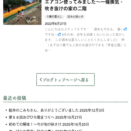
エアコン使ってみました～一種換気・
吹き抜けの家の二階
十勝の暮らし
住み心地レポ
2022年6月27日
こんにちは☆スタッフＥです＾＾ 週末も今日も、 暑い
ですね～
6月の末、去年も30度くらいになった気がし
ます。 この週末は夏らしいことたくさんしました( ´艸
｀) まずは十勝でも人気の水遊びができる「芽室公園」に
お…
ブログトップページへ戻る
最近の投稿
絵本のこみちさん、ありがとうございました
2025年12月3日
第５６回おびひろ菊まつりへ
2025年10月27日
初めての解体！～今が旬の秋さけ
2025年10月20日