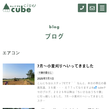
0155-
お
メ
ニ
61-
問
ュ
ー
0900
い
blog
合
ブログ
わ
せ
エアコン
7月～小麦刈りへいってきました
十勝の暮らし
2025年7月1日
こんにちは☆スタッフEです＾＾ なんと、本日の帯広の最
高気温、３５度・・・ え？？ってなりますよね
cubeチ
セのブログ、２０２５年以降は「ちいさなおうち十勝」
に引っ越ししました。 7月～小麦刈りへいってきました
スタ…