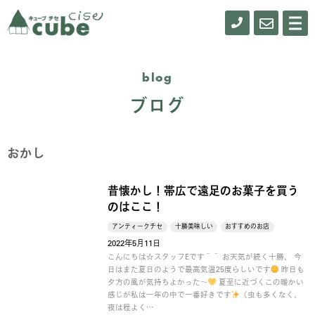
0155-
お
メ
ニ
61-
問
ュ
ー
0900
い
blog
合
ブログ
わ
せ
おかし
昔懐かし！帯広で遠足のお菓子を買う
のはここ！
アンティークチセ
十勝美味しい
おすすめのお店
2022年5月11日
こんにちは☆スタッフEです＾＾ お天気が続く十勝、 今
日はまた夏日のようで最高気温25度らしいです
昨日も
夕方の風が気持ちよかった～
夏至に近づくこの暖かい
感じが私は一年の中で一番好きです
（虫も多くなく、
夜は程よく…