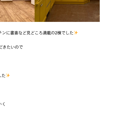
チンに書斎など見どころ満載の2棟でした
だきたいので
した
いく