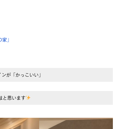
の家」
インが「かっこいい」
はと思います