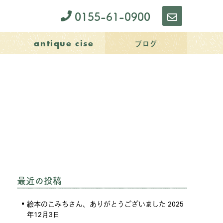
0155-61-0900
お
問
ブログ
antique cise
い
合
わ
せ
最近の投稿
絵本のこみちさん、ありがとうございました
2025
年12月3日