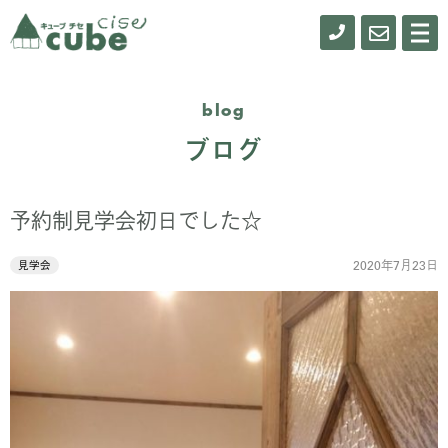
0155-
お
メ
ニ
61-
問
ュ
ー
0900
い
blog
合
ブログ
わ
せ
予約制見学会初日でした☆
2020年7月23日
見学会