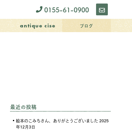
0155-61-0900
お
問
ブログ
antique cise
い
合
わ
せ
最近の投稿
絵本のこみちさん、ありがとうございました
2025
年12月3日