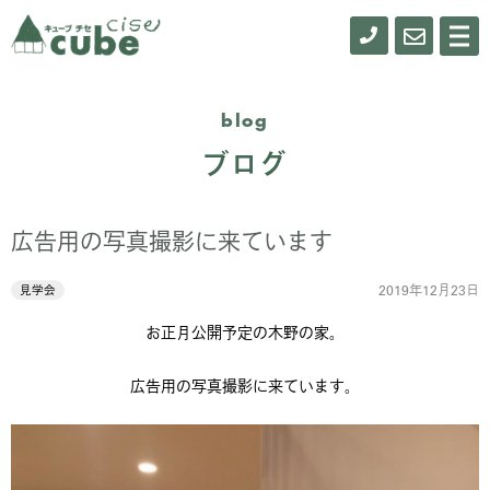
0155-
お
メ
ニ
61-
問
ュ
ー
0900
い
blog
合
ブログ
わ
せ
広告用の写真撮影に来ています
2019年12月23日
見学会
お正月公開予定の木野の家。
広告用の写真撮影に来ています。