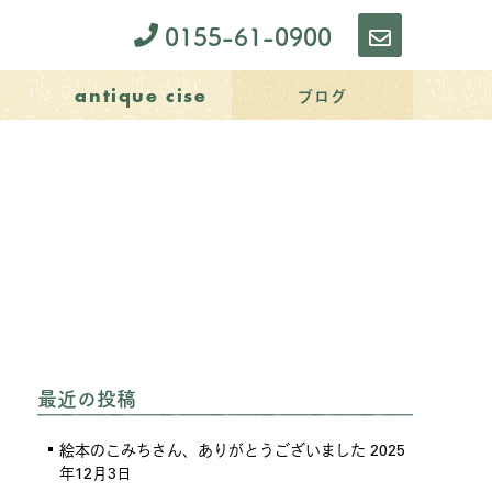
0155-61-0900
お
問
ブログ
antique cise
い
合
わ
せ
最近の投稿
絵本のこみちさん、ありがとうございました
2025
年12月3日