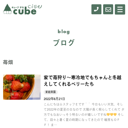
0155-
お
メ
ニ
61-
問
ュ
ー
0900
い
blog
合
ブログ
わ
せ
苺畑
家で苺狩り～寒冷地でもちゃんと冬越
えしてくれるベリーたち
家庭菜園
2022年6月21日
こんにちは☆スタッフＥです＾＾ 今日もいい天気、そし
て2022年の夏至の日なので 太陽が長く照らしてくれて 夕
方でもなおいっそう明るいのが嬉しいですね
そし
て、段々と暑く夏の時期になってきたので 暖房もＯＦ
Ｆ！ ま…