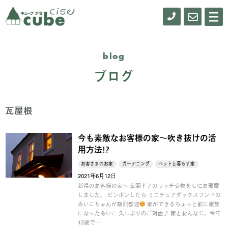
0155-
お
メ
ニ
61-
問
ュ
ー
0900
い
blog
合
ブログ
わ
せ
瓦屋根
今も素敵なお客様の家～吹き抜けの活
用方法!?
お客さまのお家
ガーデニング
ペットと暮らす家
2021年6月12日
新得のお客様の家へ 玄関ドアのラッチ交換をしにお邪魔
しました。 ピンポンしたら ミニチュアダックスフンドの
あいこちゃんが熱烈歓迎
家ができるちょっと前に家族
になったあいこ 久しぶりのご対面♪ 家とおんなじ、今年
12歳で…