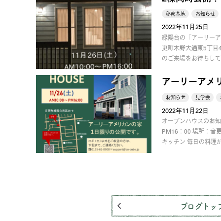
秘密基地
お知らせ
2022年11月25日
緑陽台の「アーリーア
更町木野大通東5丁目
のご来場をお待ちして
アーリーアメ
お知らせ
見学会
2022年11月22日
オープンハウスのお知ら
PM16：00 場所：
キッチン 毎日の料理
ブログトッ