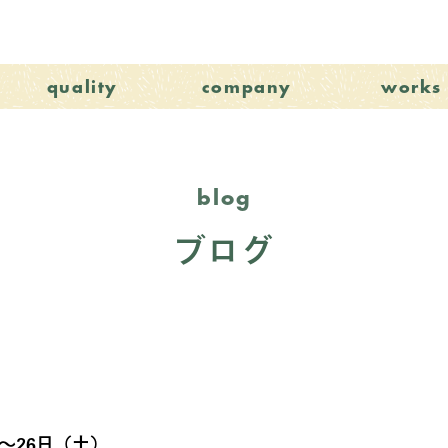
quality
company
works
blog
ブログ
～26日（土）