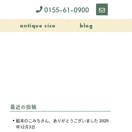
0155-61-0900
お
問
antique cise
blog
い
合
わ
せ
最近の投稿
絵本のこみちさん、ありがとうございました
2025
年12月3日