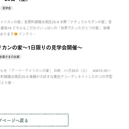
見学会
メリカンの家」音更町緑陽台南区25-9 木野「ナチュラルモダンの家」音
4番地16 どちらもこだわりいっぱいの「世界でたったひとつの家」 皆様
おります
インテリ…
リカンの家～1日限りの見学会開催～
お客さまのお家
せ 「アーリーアメリカンの家」 日時：11月26日（土） AM10:00～
音更町緑陽台南区25-9 奥様が大好きな黄色デコーディネイトしたのコの字型
がより楽…
プページへ戻る