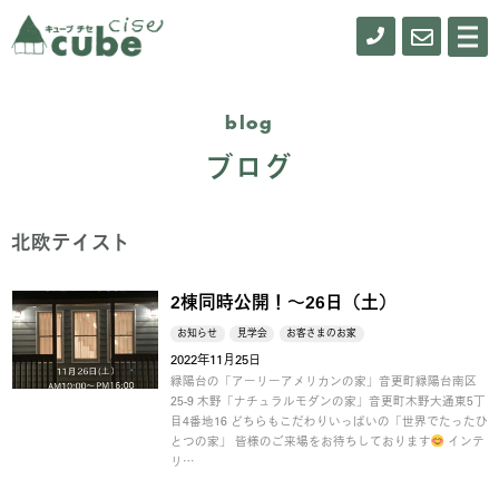
0155-
お
メ
ニ
61-
問
ュ
ー
0900
い
blog
合
ブログ
わ
せ
北欧テイスト
2棟同時公開！～26日（土）
お知らせ
見学会
お客さまのお家
2022年11月25日
緑陽台の「アーリーアメリカンの家」音更町緑陽台南区
25-9 木野「ナチュラルモダンの家」音更町木野大通東5丁
目4番地16 どちらもこだわりいっぱいの「世界でたったひ
とつの家」 皆様のご来場をお待ちしております
インテ
リ…