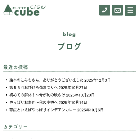
0155-
お
メ
ニ
61-
問
ュ
ー
0900
い
blog
合
ブログ
わ
せ
最近の投稿
絵本のこみちさん、ありがとうございました
2025年12月3日
第５６回おびひろ菊まつりへ
2025年10月27日
初めての解体！～今が旬の秋さけ
2025年10月20日
やっぱりお寿司～秋の小樽へ
2025年10月14日
帯広といえばやっぱりインデアンカレー
2025年10月6日
カテゴリー