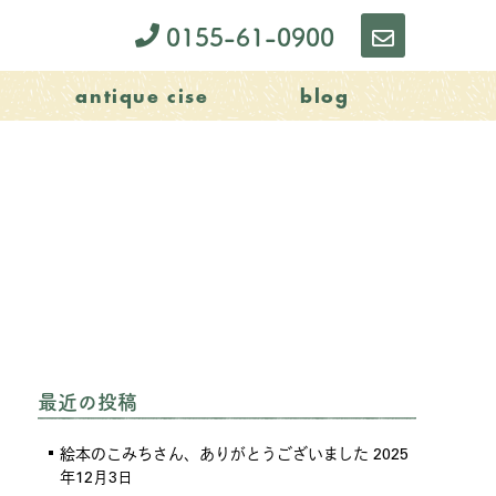
0155-61-0900
お
問
antique cise
blog
い
合
わ
せ
最近の投稿
絵本のこみちさん、ありがとうございました
2025
年12月3日