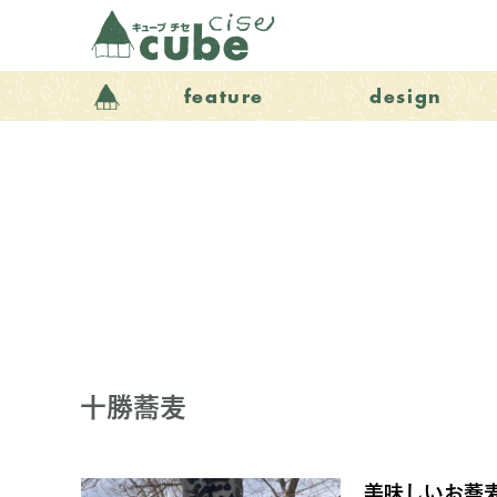
feature
design
十勝蕎麦
美味しいお蕎