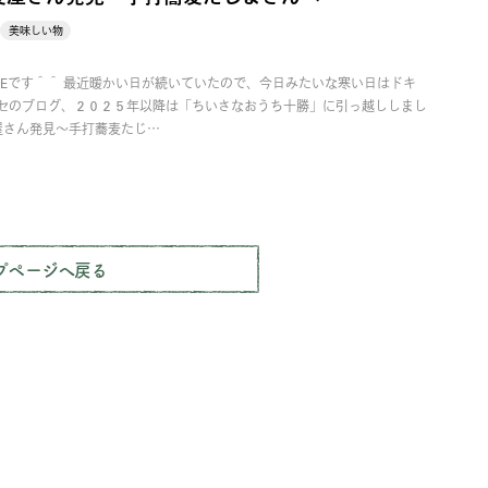
美味しい物
Eです＾＾ 最近暖かい日が続いていたので、今日みたいな寒い日はドキ
チセのブログ、２０２５年以降は「ちいさなおうち十勝」に引っ越ししまし
屋さん発見～手打蕎麦たじ…
プページへ戻る