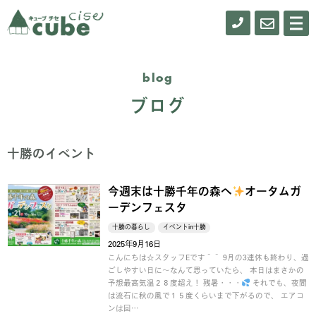
0155-
お
メ
ニ
61-
問
ュ
ー
0900
い
blog
合
ブログ
わ
せ
十勝のイベント
今週末は十勝千年の森へ
オータムガ
ーデンフェスタ
十勝の暮らし
イベントin十勝
2025年9月16日
こんにちは☆スタッフEです＾＾ 9月の3連休も終わり、過
ごしやすい日に～なんて思っていたら、 本日はまさかの
予想最高気温２８度超え！ 残暑・・・
それでも、夜間
は流石に秋の風で１５度くらいまで下がるので、 エアコ
ンは回…