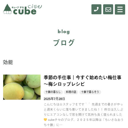
0155-
お
メ
ニ
61-
問
ュ
ー
0900
い
blog
合
ブログ
わ
せ
効能
季節の手仕事｜今すぐ始めたい梅仕事
～梅シロップレシピ
十勝の暮らし
料理の話
十勝で暮らそう
2025年7月28日
こんにちは☆スタッフＥです＾＾ 先週までの暑さがやっ
と週末くらいに落ち着いてきましたね！！ 昨日は久しぶ
りにエアコンなしで窓を開けて気持ち良く寝られました
cubeチセのブログ、２０２５年以降は「ちいさなおう
ち十勝」に…