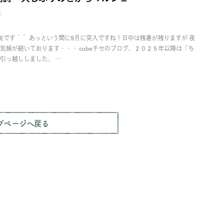
Eです＾＾ あっという間に9月に突入ですね！日中は残暑が残りますが 夜
気候が続いております・・・ cubeチセのブログ、２０２５年以降は「ち
引っ越ししました。 …
プページへ戻る