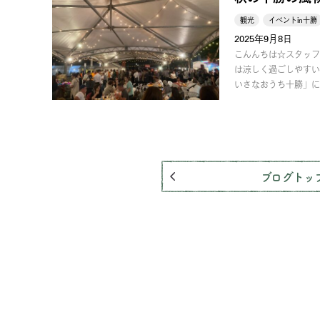
観光
イベントin十勝
2025年9月8日
こんんちは☆スタッフ
は涼しく過ごしやすい
いさなおうち十勝」に
ブログトッ