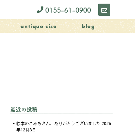
0155-61-0900
お
問
antique cise
blog
い
合
わ
せ
最近の投稿
絵本のこみちさん、ありがとうございました
2025
年12月3日