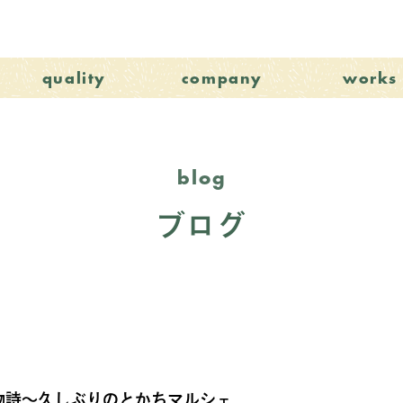
quality
company
works
blog
ブログ
物詩～久しぶりのとかちマルシェ