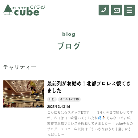
0155-
お
メ
ニ
61-
問
ュ
ー
0900
い
blog
合
ブログ
わ
せ
チャリティー
最前列がお勧め！北都プロレス観てき
ました
日記
イベントin十勝
2025年3月31日
こんにちは☆スタッフEです＾＾ 3月も今日で終わりです
が、昨日は日中吹雪いてましたね
そんな中ですが、
家族で北都プロレスを観戦してきました～！ cubeチセの
ブログ、２０２５年以降は「ちいさなおうち十勝」に引
っ越しし…