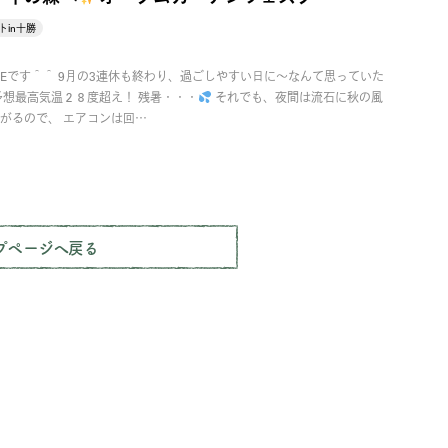
トin十勝
Eです＾＾ 9月の3連休も終わり、過ごしやすい日に～なんて思っていた
予想最高気温２８度超え！ 残暑・・・
それでも、夜間は流石に秋の風
がるので、 エアコンは回…
プページへ戻る