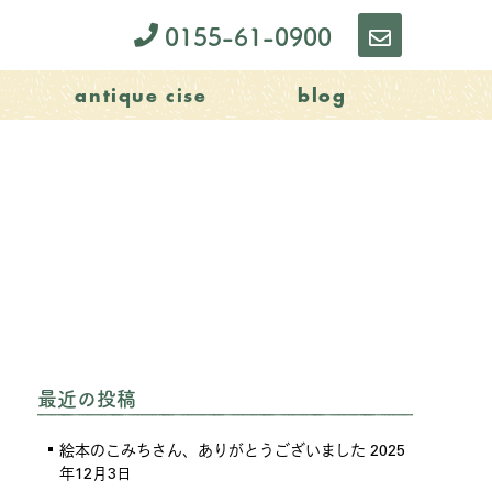
0155-61-0900
お
問
antique cise
blog
い
合
わ
せ
最近の投稿
絵本のこみちさん、ありがとうございました
2025
年12月3日